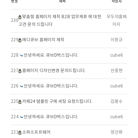
번호
제목
작성자
맞춤형 홈페이지 제작 B2B 업무제휴 에 대한
모두의홈페
230
고견 문의 드립니다
이지
229
메디큐브 홈페이지 제작
이창규
228
안녕하세요. 큐브D박스입니다.
cube6
227
홈페이지 디자인변경 문의드립니다.
안중현
226
안녕하세요. 큐브D박스입니다.
cube6
225
카페24 템플릿 구매 세팅 요청드립니다.
김봉수
224
안녕하세요. 큐브D박스입니다.
cube6
223
소파소프트웨어
양건화