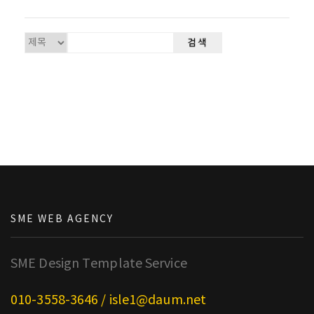
SME WEB AGENCY
SME Design Template Service
010-3558-3646 / isle1@daum.net