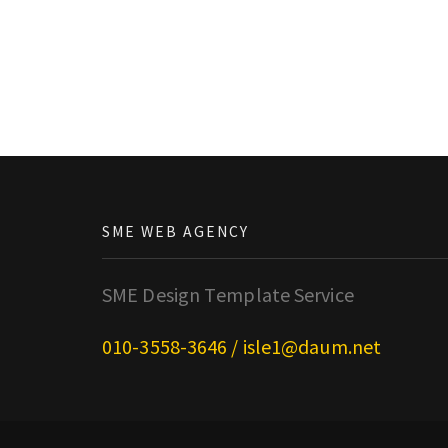
SME WEB AGENCY
SME Design Template Service
010-3558-3646 / isle1@daum.net