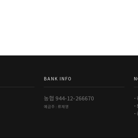
BANK INFO
N
농협 944-12-266670
예금주 : 류재영