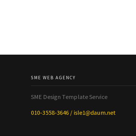
SME WEB AGENCY
SME Design Template Service
010-3558-3646 / isle1@daum.net