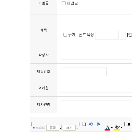
비밀글
비밀글
제목
굵게
폰트색상
[
작성자
비밀번호
이메일
디자인명
소스
글꼴
크기