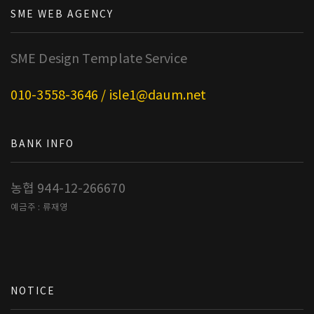
SME WEB AGENCY
SME Design Template Service
010-3558-3646 / isle1@daum.net
BANK INFO
농협 944-12-266670
예금주 : 류재영
NOTICE